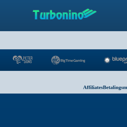
Affiliates
Betalingsm