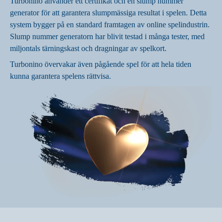
Turbonino använder ett certifikat och en slump nummer
generator för att garantera slumpmässiga resultat i spelen. Detta
system bygger på en standard framtagen av online spelindustrin.
Slump nummer generatorn har blivit testad i många tester, med
miljontals tärningskast och dragningar av spelkort.
Turbonino övervakar även pågående spel för att hela tiden
kunna garantera spelens rättvisa.