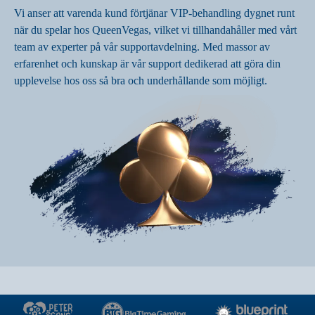
Vi anser att varenda kund förtjänar VIP-behandling dygnet runt
när du spelar hos QueenVegas, vilket vi tillhandahåller med vårt
team av experter på vår supportavdelning. Med massor av
erfarenhet och kunskap är vår support dedikerad att göra din
upplevelse hos oss så bra och underhållande som möjligt.