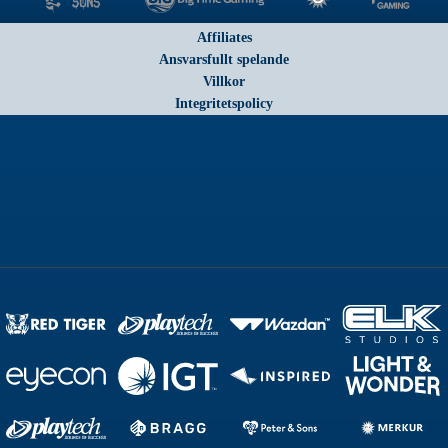
Affiliates
Ansvarsfullt spelande
Villkor
Integritetspolicy