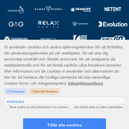
Gillar du appar? Du kommer älska
dessa