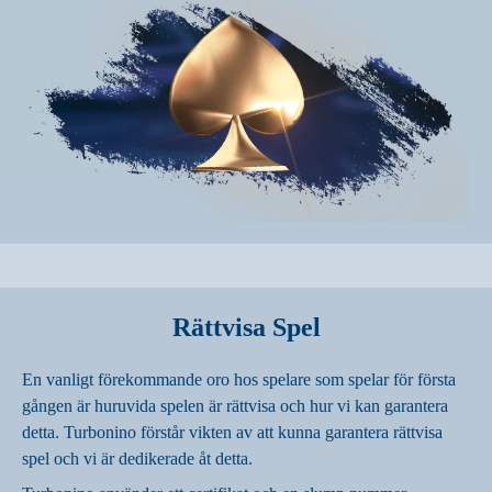
Rättvisa Spel
En vanligt förekommande oro hos spelare som spelar för första
gången är huruvida spelen är rättvisa och hur vi kan garantera
detta. Turbonino förstår vikten av att kunna garantera rättvisa
spel och vi är dedikerade åt detta.