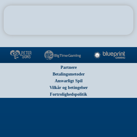
Partnere
Betalingsmetoder
Ansvarligt Spil
Vilkår og betingelser
Fortrolighedspolitik