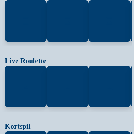
Live Roulette
Kortspil