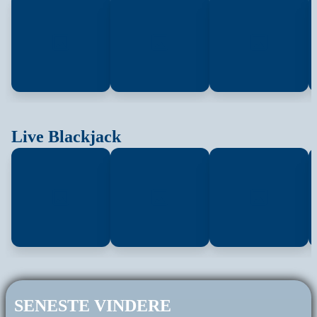
Live Blackjack
SENESTE VINDERE