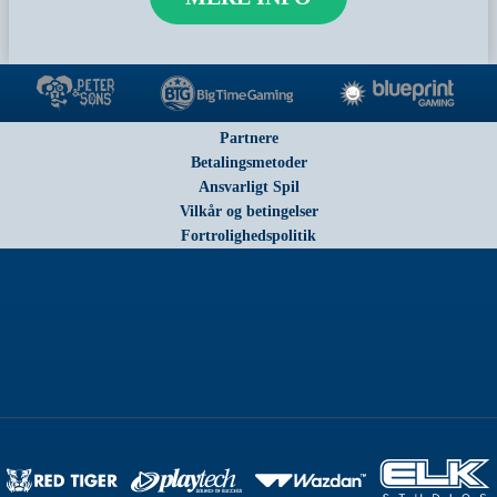
Partnere
Betalingsmetoder
Ansvarligt Spil
Vilkår og betingelser
Fortrolighedspolitik