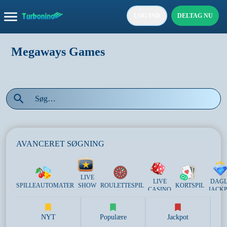
LOG IND
DELTAG NU
Megaways Games
AVANCERET SØGNING
LIVE
LIVE
DAGL
SPILLEAUTOMATER
SHOW
ROULETTESPIL
KORTSPIL
CASINO
JACK
SPIL
NYT
Populære
Jackpot